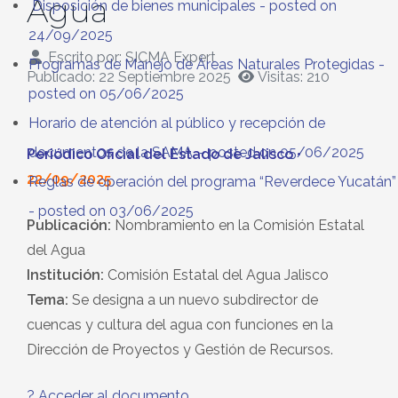
Agua
Disposición de bienes municipales
- posted on
24/09/2025
Escrito por:
SICMA Expert
Programas de Manejo de Áreas Naturales Protegidas
-
Publicado: 22 Septiembre 2025
Visitas: 210
posted on 05/06/2025
Horario de atención al público y recepción de
documentos de la SAMA.
- posted on 05/06/2025
Periódico Oficial del Estado de Jalisco •
22/09/2025
Reglas de operación del programa “Reverdece Yucatán”
- posted on 03/06/2025
Publicación:
Nombramiento en la Comisión Estatal
del Agua
Institución:
Comisión Estatal del Agua Jalisco
Tema:
Se designa a un nuevo subdirector de
cuencas y cultura del agua con funciones en la
Dirección de Proyectos y Gestión de Recursos.
? Acceder al documento