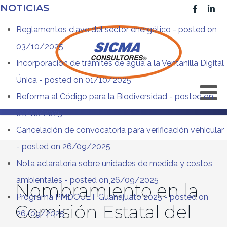
NOTICIAS
Reglamentos clave del sector energético
- posted on
03/10/2025
Incorporación de trámites de agua a la Ventanilla Digital
Única
- posted on 01/10/2025
Reforma al Código para la Biodiversidad
- posted on
01/10/2025
Cancelación de convocatoria para verificación vehicular
- posted on 26/09/2025
Nota aclaratoria sobre unidades de medida y costos
ambientales
- posted on 26/09/2025
Nombramiento en la
Programa PMDOUET Guanajuato 2025
- posted on
Comisión Estatal del
26/09/2025