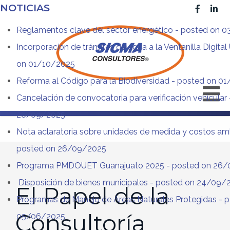
NOTICIAS
Reglamentos clave del sector energético
- posted on 
Incorporación de trámites de agua a la Ventanilla Digital
on 01/10/2025
Reforma al Código para la Biodiversidad
- posted on 0
Cancelación de convocatoria para verificación vehicular
26/09/2025
Nota aclaratoria sobre unidades de medida y costos am
posted on 26/09/2025
Programa PMDOUET Guanajuato 2025
- posted on 26
Disposición de bienes municipales
- posted on 24/09/
El Papel de la
Programas de Manejo de Áreas Naturales Protegidas
- p
Consultoría
05/06/2025