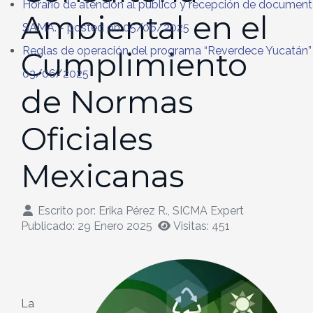
Horario de atención al público y recepción de document
Ambiental en el
SAMA.
- posted on 05/06/2025
Reglas de operación del programa “Reverdece Yucatán”
Cumplimiento
03/06/2025
de Normas
Oficiales
Mexicanas
Escrito por:
Erika Pérez R., SICMA Expert
Publicado: 29 Enero 2025
Visitas: 451
La