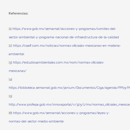
Referencias:
[1]
https://www.gob.mx/semarnat/acciones-y-programas/comites-del-
sector-ambiental-y-programa-nacional-de-infraestructura-de-la-calidad
[2]
https://caaff.com.mx/noticias/normas-oficiales-mexicanas-en-materia-
ambiental
[3]
https://estudiosambientales.com.mx/nom/normas-oficiales-
mexicanas/
[4]
https://biblioteca.semarnat.gob.mx/janium/Documentos/Ciga/agenda/PP03/P
[5]
http://www.profepa.gob.mx/innovaportal/v/325/1/mx/normas_oficiales_mexica
[6]
https://www.gob.mx/semarnat/acciones-y-programas/leyes-y-
normas-del-sector-medio-ambiente