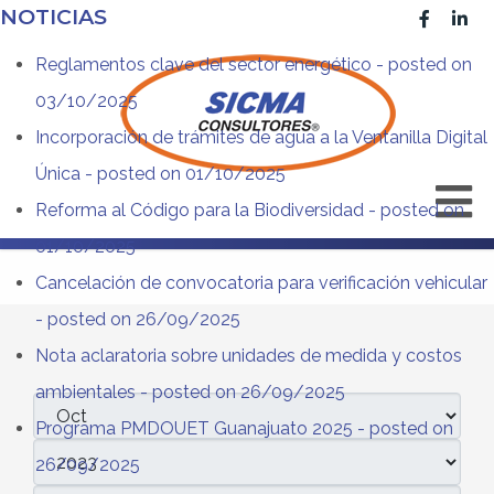
NOTICIAS
Reglamentos clave del sector energético
- posted on
03/10/2025
Incorporación de trámites de agua a la Ventanilla Digital
Única
- posted on 01/10/2025
Reforma al Código para la Biodiversidad
- posted on
01/10/2025
Cancelación de convocatoria para verificación vehicular
- posted on 26/09/2025
Nota aclaratoria sobre unidades de medida y costos
ambientales
- posted on 26/09/2025
Filtros
Mes
Programa PMDOUET Guanajuato 2025
- posted on
Año
26/09/2025