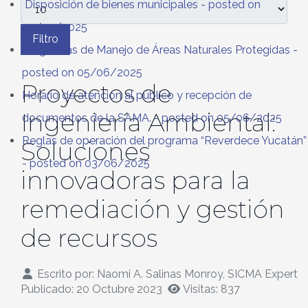
Cantidad
Disposición de bienes municipales
- posted on
24/09/2025
Filtro
Programas de Manejo de Áreas Naturales Protegidas
-
posted on 05/06/2025
Proyectos de
Horario de atención al público y recepción de
Ingeniería Ambiental:
documentos de la SAMA.
- posted on 05/06/2025
Reglas de operación del programa “Reverdece Yucatán”
Soluciones
- posted on 03/06/2025
innovadoras para la
remediación y gestión
de recursos
Escrito por:
Naomi A. Salinas Monroy, SICMA Expert
Publicado: 20 Octubre 2023
Visitas: 837